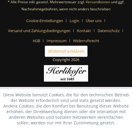
* Alle Preise inkl. gesetzl. Mehrwertsteuer zzgl.
Versandkosten
und ggf.
Nachnahmegebühren, wenn nicht anders beschrieben
Cookie-Einstellungen
Login
Über uns
Versand und Zahlungsbedingungen
Kontakt
Datenschutz
AGB
Impressum
Widerrufsrecht
Widerruf erklären
Copyright 2026
Diese Website benutzt Cookies, die für den technischen Betrieb
der Website erforderlich sind und stets gesetzt werden.
Andere Cookies, die den Komfort bei Benutzung dieser Website
erhöhen, der Direktwerbung dienen oder die Interaktion mit
anderen Websites und sozialen Netzwerken vereinfachen
sollen, werden nur mit Ihrer Zustimmung gesetzt.