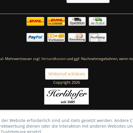
Ab 75,00 €
etzl. Mehrwertsteuer zzgl.
Versandkosten
und ggf. Nachnahmegebühren, wenn nic
Widerruf erklären
Copyright 2026
 der Website erforderlich sind und stets gesetzt werden. Andere C
irektwerbung dienen oder die Interaktion mit anderen Websites un
r Zustimmung gesetzt.