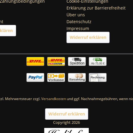
 Zahlungsbedingungen
Cookie-Einstellungen
Erklärung zur Barrierefreiheit
Über uns
ht
Datenschutz
Impressum
klären
Widerruf erklären
Ab 75,00 €
etzl. Mehrwertsteuer zzgl.
Versandkosten
und ggf. Nachnahmegebühren, wenn nic
Widerruf erklären
Copyright 2026