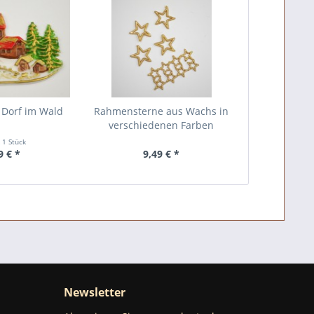
Dorf im Wald
Rahmensterne aus Wachs in
verschiedenen Farben
t
1 Stück
9 € *
9,49 € *
Newsletter