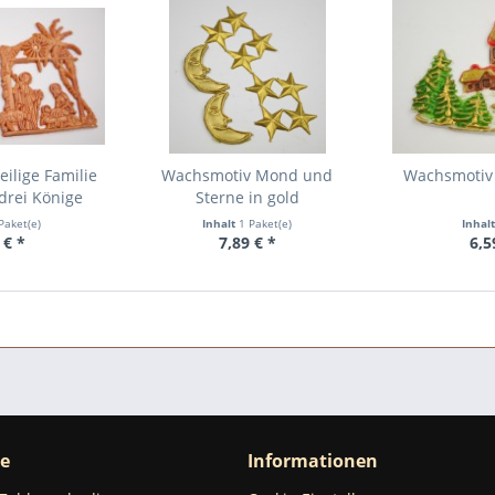
ilige Familie
Wachsmotiv Mond und
Wachsmotiv 
 drei Könige
Sterne in gold
Paket(e)
Inhalt
1 Paket(e)
Inhal
 € *
7,89 € *
6,5
ce
Informationen