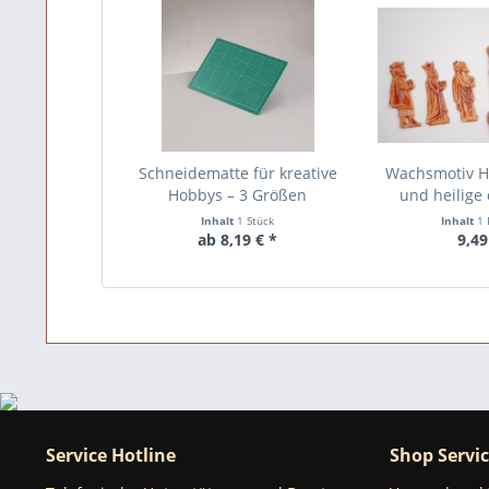
Schneidematte für kreative
Wachsmotiv He
Hobbys – 3 Größen
und heilige
Inhalt
1 Stück
Inhalt
1 
ab 8,19 € *
9,49
Service Hotline
Shop Servi