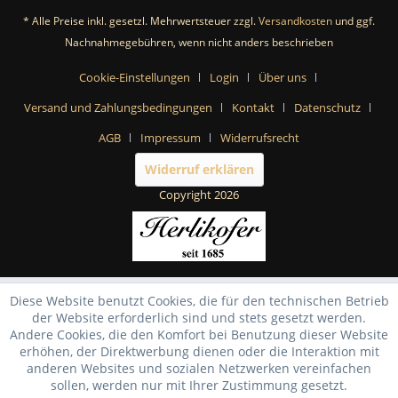
* Alle Preise inkl. gesetzl. Mehrwertsteuer zzgl.
Versandkosten
und ggf.
Nachnahmegebühren, wenn nicht anders beschrieben
Cookie-Einstellungen
Login
Über uns
Versand und Zahlungsbedingungen
Kontakt
Datenschutz
AGB
Impressum
Widerrufsrecht
Widerruf erklären
Copyright 2026
Diese Website benutzt Cookies, die für den technischen Betrieb
der Website erforderlich sind und stets gesetzt werden.
Andere Cookies, die den Komfort bei Benutzung dieser Website
erhöhen, der Direktwerbung dienen oder die Interaktion mit
anderen Websites und sozialen Netzwerken vereinfachen
sollen, werden nur mit Ihrer Zustimmung gesetzt.