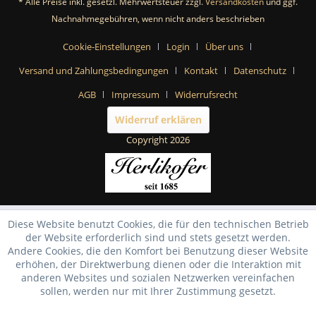
* Alle Preise inkl. gesetzl. Mehrwertsteuer zzgl.
Versandkosten
und ggf.
Nachnahmegebühren, wenn nicht anders beschrieben
Cookie-Einstellungen
Login
Über uns
Versand und Zahlungsbedingungen
Kontakt
Datenschutz
AGB
Impressum
Widerrufsrecht
Widerruf erklären
Copyright 2026
Diese Website benutzt Cookies, die für den technischen Betrieb
der Website erforderlich sind und stets gesetzt werden.
Andere Cookies, die den Komfort bei Benutzung dieser Website
erhöhen, der Direktwerbung dienen oder die Interaktion mit
anderen Websites und sozialen Netzwerken vereinfachen
sollen, werden nur mit Ihrer Zustimmung gesetzt.