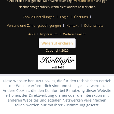
* Alle Preise inkl. gesetzl. Mehrwertsteuer zzgl.
Versandkosten
und ggf.
Nachnahmegebühren, wenn nicht anders beschrieben
Cookie-Einstellungen
Login
Über uns
Versand und Zahlungsbedingungen
Kontakt
Datenschutz
AGB
Impressum
Widerrufsrecht
Widerruf erklären
Copyright 2026
Diese Website benutzt Cookies, die für den technischen Betrieb
der Website erforderlich sind und stets gesetzt werden.
Andere Cookies, die den Komfort bei Benutzung dieser Website
erhöhen, der Direktwerbung dienen oder die Interaktion mit
anderen Websites und sozialen Netzwerken vereinfachen
sollen, werden nur mit Ihrer Zustimmung gesetzt.